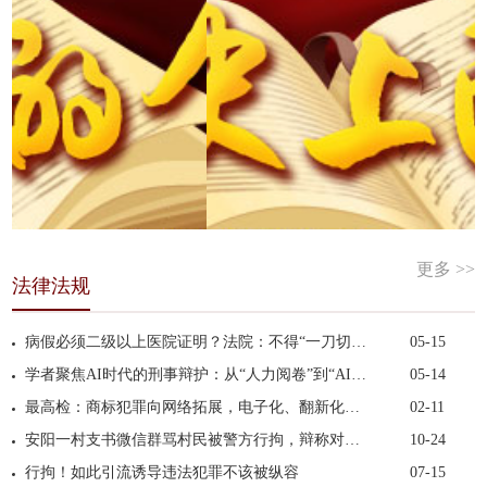
更多 >>
法律法规
病假必须二级以上医院证明？法院：不得“一刀切”拒...
05-15
学者聚焦AI时代的刑事辩护：从“人力阅卷”到“AI加...
05-14
最高检：商标犯罪向网络拓展，电子化、翻新化手段凸...
02-11
安阳一村支书微信群骂村民被警方行拘，辩称对方先“...
10-24
行拘！如此引流诱导违法犯罪不该被纵容
07-15