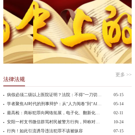
更多 >>
法律法规
病假必须二级以上医院证明？法院：不得“一刀切”拒...
05-15
学者聚焦AI时代的刑事辩护：从“人力阅卷”到“AI加...
05-14
最高检：商标犯罪向网络拓展，电子化、翻新化手段凸...
02-11
安阳一村支书微信群骂村民被警方行拘，辩称对方先“...
10-24
行拘！如此引流诱导违法犯罪不该被纵容
07-15