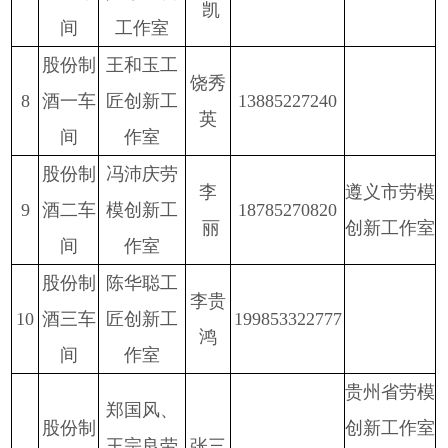
凯
间
工作室
股份
制
王和玉工
饶秀
8
酒一车
匠创新工
13885227240
英
间
作室
股份
制
冯沛庆劳
李
遵义市劳模
9
酒二车
模创新工
18785270820
丽
创新工作
室
间
作室
股份
制
陈华聪工
李贵
10
酒三车
匠创新工
199853322777
鸿
间
作室
贵州省劳模
郑国风、
股份
制
创新工作室
王宗良劳
张三