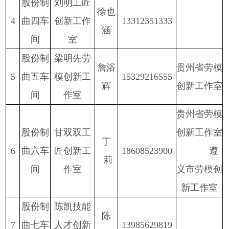
股份
制
刘明工匠
徐也
4
曲四车
创新工作
13312351333
涵
间
室
股份
制
梁明先劳
詹浴
贵州省劳模
5
曲五车
模创新工
15329216555
辉
创新工作室
间
作室
贵州省劳模
股份
制
甘双双工
创新工作室
丁
6
曲六车
匠创新工
18608523900
遵
莉
间
作室
义市劳模创
新工作室
股份制
陈凯技能
陈
7
曲七车
人才创新
13985629819