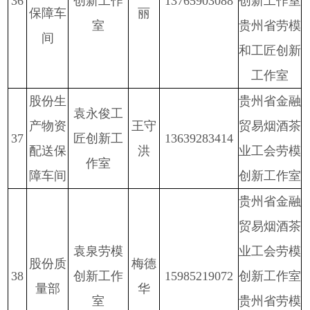
3
6
创新工作
13765903088
创新工作室
保障车
丽
室
贵州省劳模
间
和工匠创新
工作室
股份
生
贵州省金融
袁永俊工
产物资
王守
贸易烟酒茶
3
7
匠创新工
13639283414
配送保
洪
业工会劳模
作室
障车间
创新工作室
贵州省金融
贸易烟酒茶
袁泉劳模
业工会劳模
股份
质
梅德
3
8
创新工作
15985219072
创新工作室
量部
华
室
贵州省劳模