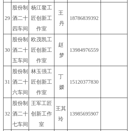
股份
制
杨江鳌工
王
2
9
酒二十
匠创新工
18786839392
丹
四车间
作室
股份
制
欧茂凯工
赵
30
酒二十
匠创新工
13984976559
梦
五车间
作室
股份
制
林玉强
工
丁
3
1
酒二十
匠创新工
15120377830
嫒
六车间
作室
股份
制
王军
工匠
王其
3
2
酒二十
创新工作
13985695907
玲
七车间
室