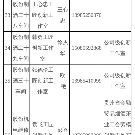
股份制
王心忠工
王心
33
酒二十
匠创新工
13985250370
忠
八车间
作室
股份
制
韩勇工匠
徐杰
公司级创新
34
酒二十
创新工作
15085592868
华
工作室
九车间
室
股份制
张德伦工
欧
公司级创新
35
酒三十
匠创新工
13985410999
艳
工作室
车间
作室
贵州省金融
贸易烟酒茶
股份
机
袁飞工匠
业工会劳模
电维修
彭兴