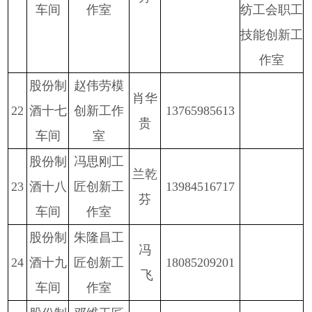
车间
作室
纺工会职工
技能创新工
作室
股份
制
赵伟劳模
肖华
2
2
酒十七
创新工作
13765985613
贵
车间
室
股份
制
冯思刚工
兰乾
2
3
酒十八
匠创新工
13984516717
芬
车间
作室
股份
制
朱隆昌工
冯
2
4
酒十九
匠创新工
18085209201
飞
车间
作室