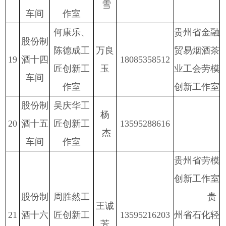
雪
车间
作室
何康乐、
贵州省金融
股份
制
陈德成工
万良
贸易烟酒茶
1
9
酒十四
18085358512
匠创新工
玉
业工会劳模
车间
作室
创新工作室
股份
制
吴庆华工
杨
20
酒十五
匠创新工
13595288616
杰
车间
作室
贵州省劳模
创新工作室
股份
制
周胜然工
贵
王诚
2
1
酒十六
匠创新工
13595216203
州省石化轻
芳