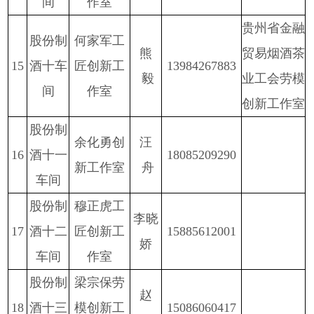
间
作室
贵州省金融
股份
制
何家军工
熊
贸易烟酒茶
1
5
酒十车
匠创新工
13984267883
毅
业工会劳模
间
作室
创新工作室
股份
制
余化勇创
汪
1
6
酒十一
18085209290
新工作室
舟
车间
股份
制
穆正虎工
李晓
1
7
酒十二
匠创新工
15885612001
娇
车间
作室
股份
制
梁宗保
劳
赵
1
8
酒十三
模
创新工
15086060417