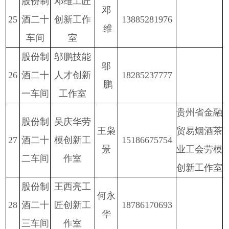
股份
制
邓维工匠
邓
2
5
酒二十
创新工作
13885281976
维
车间
室
股份
制
邬鹏技能
邬
2
6
酒二十
人才
创新
18285237777
鹏
一车间
工作室
贵州省金融
股份
制
吴庆华劳
王枭
贸易烟酒茶
2
7
酒二十
模创新工
15186675754
景
业工会劳模
二车间
作室
创新工作室
股份
制
王西亮工
何永
2
8
酒二十
匠创新工
18786170693
华
三车间
作室