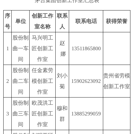
茅台集团
创新工作室
汇总表
序
创新工作
联系
单位
联系电话
获得荣誉
号
室名称
人
股份
制
马兴明工
赵
1
曲一车
匠创新工
13511865800
娜
间
作室
股份
制
任金素劳
刘小
贵州省劳模
2
曲二车
模创新工
15902623092
菊
创新工作室
间
作室
股份
制
欧茂洪工
穆和
3
曲三车
匠创新工
13885299059
群
间
作室