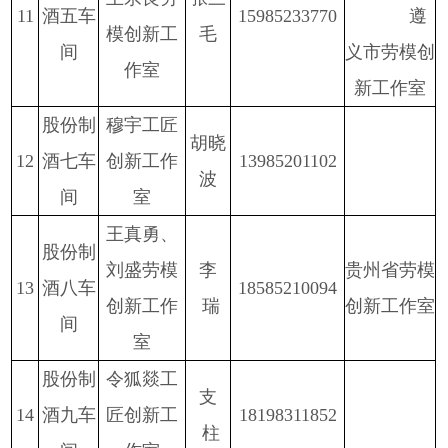
1
1
酒五车
15985233770
遵
模创新工
毛
间
义市劳模创
作室
新工作室
股份
制
穆宇工匠
胡晓
1
2
酒七车
创新工作
13985201102
波
间
室
王真勇、
股份
制
刘盛劳模
李
贵州省劳模
1
3
酒八车
18585210094
创新工作
瑞
创新工作室
间
室
股份
制
令狐燚工
支
1
4
酒九车
匠创新工
18198311852
柱