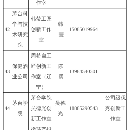
作室
茅台科
韩莹工匠
学与技
韩
42
创新工作
15085019964
术研究
莹
室
院
周希自工
保健酒
匠创新工
陈
43
13984540301
业公司
作室（辽
勇
宁）
茅台学院
公司级优
茅台学
吴德
44
吴德光创
18885290543
秀创新工
院
光
新工作室
作室
循环产投