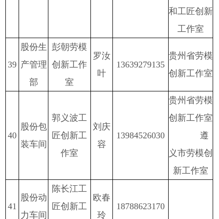
和工匠创新
工作室
股份
生
彭朝劳模
罗汝
贵州省劳模
3
9
产管理
创新工作
13639279135
叶
创新工作室
部
室
贵州省劳模
郭义波工
创新工作室
股份
包
刘庆
40
匠创新工
13984526030
遵
装车间
容
作室
义市劳模创
新工作室
陈长江工
股份
动
欧春
41
匠创新工
18788623170
力车间
玲