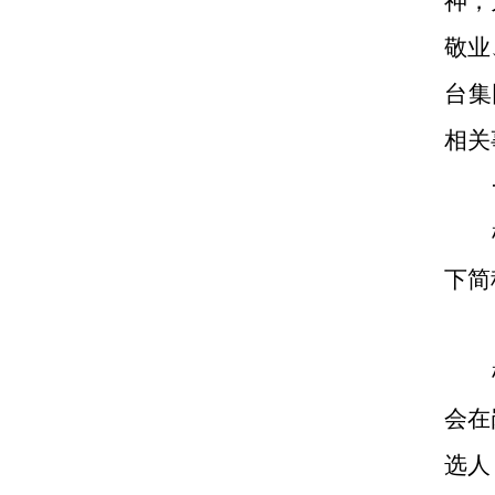
神，
敬业
台集
相关
下简
会在
选人