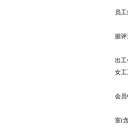
员工
据评
出工
女工
会员
室(