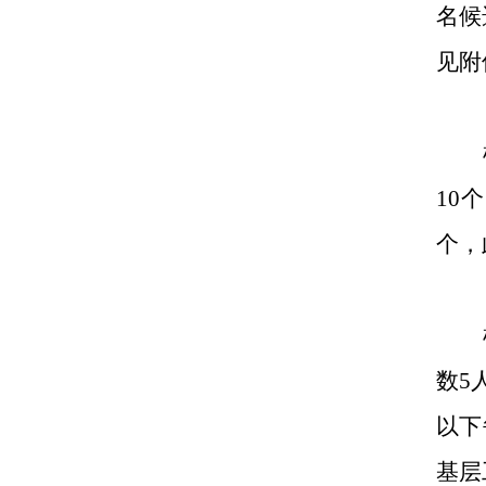
名候
见附
10
个，
数5
以下
基层