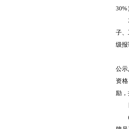
30
子、
级报
公示
资格
励，