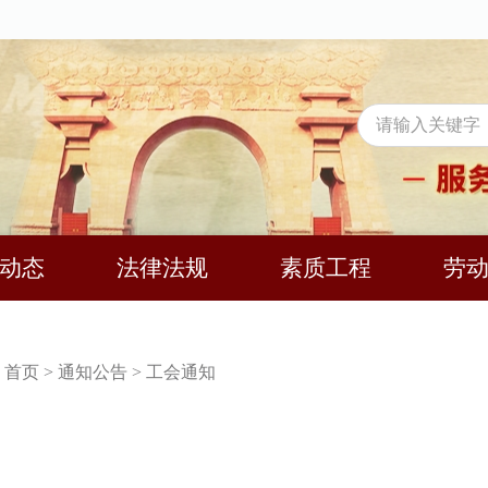
动态
法律法规
素质工程
劳
：
首页
>
通知公告
>
工会通知