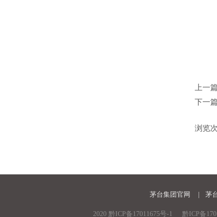
上一
下一
浏览
茅台集团官网
|
茅
2020
黔ICP备17011675号-1
黔ICP备170