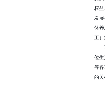
权益
发展
休养
工）
位生
等各
的关