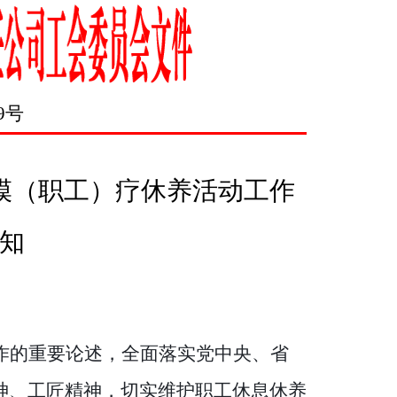
9
号
模（职工）
疗休养
活动工作
知
作的重要论述，全面落实党中央、省
神、工匠精神，切实维护职工休息休养