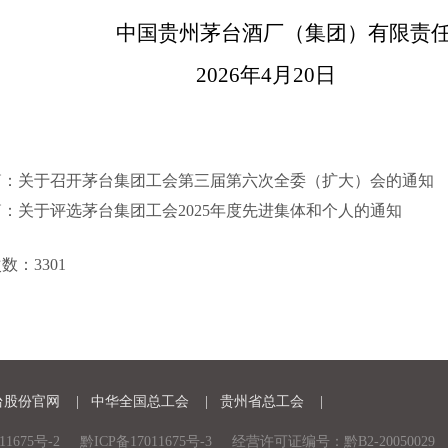
中国贵州茅台酒厂（集团）有限责任
202
6
年
4月
20日
篇：
关于召开茅台集团工会第三届第六次全委（扩大）会的通知
篇：
关于评选茅台集团工会2025年度先进集体和个人的通知
次数：
3301
台股份官网
|
中华全国总工会
|
贵州省总工会
|
11675号-2
黔ICP备17011675号-3
经营许可证编号：黔B2-20050029