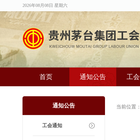
2026年08月08日 星期六
首页
通知公告
工会
通知公告
当前位置
工会通知