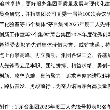
追求卓越，更好服务集团高质量发展与现代化建设
员会研究，并报集团公司党委一届第100次会议
产化验室
等15个集体“茅台集团2025年度工人先
创新工作室
等3个集体“茅台集团2025年度优秀
希望受表彰的先进集体珍惜荣誉、戒骄戒躁，
点上再攀高峰、再立新功。集团各级工会、各基
人先锋号立足本职、团结拼搏、精益求精、勇创
创新、攻坚克难、集智聚力、追求卓越的进取精
，踔厉奋发、勇毅前行，为奋力谱写茅台高质量
附件
：1.茅台集团2025年度工人先锋号拟表彰名