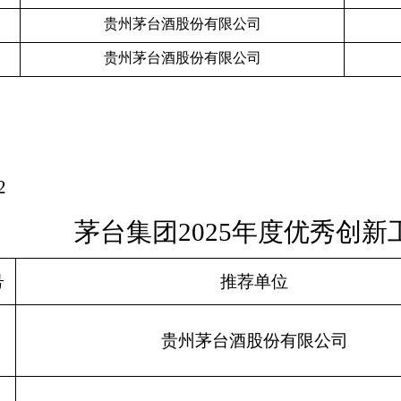
贵州茅台酒股份有限公司
贵州茅台酒股份有限公司
2
茅台集团2025年度优秀创
号
推荐单位
贵州茅台酒股份有限公司