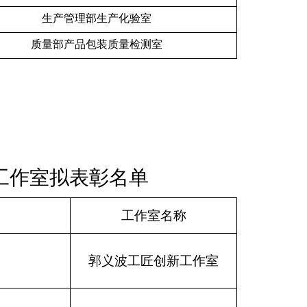
生产管理部生产化验室
质量部产品包装质量检测室
新工作室拟表彰名单
工作室名称
郭义波工匠创新工作室