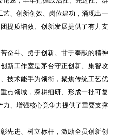
要论述，牢牢把握政治性、先进性、群
工艺、创新创效、岗位建功，涌现出一
集团
提质
增效、创新发展提供了有力支
艰苦奋斗、勇于创新、甘于奉献的精神
秀创新工作室是茅台守正创新、集智攻
匠、技术能手为领衔，聚焦传统工艺优
等重点领域，深耕细研、形成一批可复
产力、增强核心竞争力提供了重要支撑
表彰先进、树立标杆，激励全员创新创