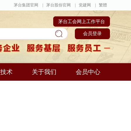
茅台集团官网
|
茅台股份官网
|
党建网
|
繁體
茅台工会网上工作平台
会员登录
动技术
关于我们
会员中心