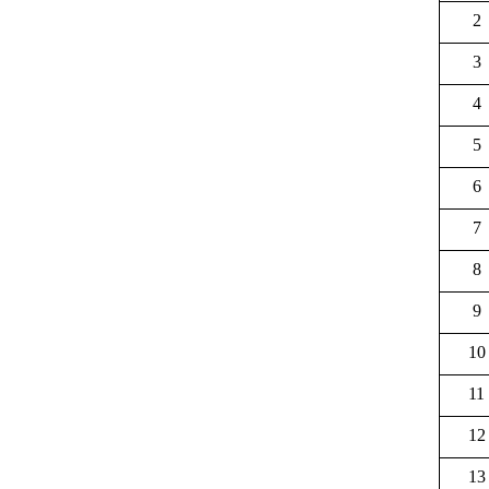
2
3
4
5
6
7
8
9
10
11
12
13