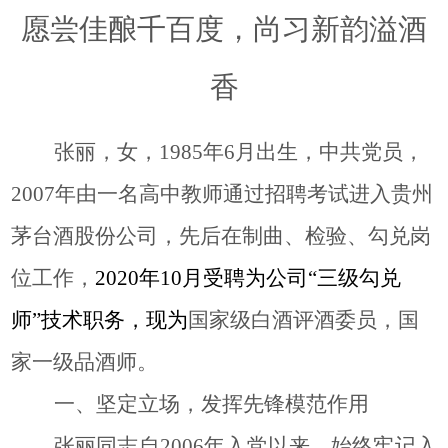
愿尝佳酿千百度，尚习新韵溢酒
香
张丽，女，1985年6月出生，中共党员，
2007年
由一名高中教师通过招聘考试
进入
贵州
茅台酒股份
公司，先后在制曲、检验、勾兑岗
位工作，
2020年10月受聘为公司“三级勾兑
师”技术职务
，
现为
国家级白酒评酒委员，国
家一级品酒师。
一、坚定立场，发挥先锋模范作用
张丽同志自
2006年入党以来，
始终牢记入